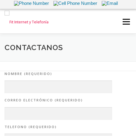
Saltar
al
Menú
contenido
INICIO
INTERNET
TELEFONÍA FIJA
CONTACTANOS
TELEFONÍA MOVIL
ALARMAS Y VIDEOVIGILANCIA
NOMBRE (REQUERIDO)
TEST DE VELOCIDAD
CONTACTANOS
CORREO ELECTRÓNICO (REQUERIDO)
TELEFONO (REQUERIDO)