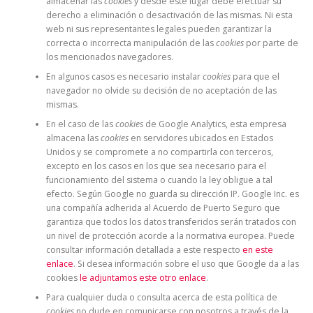
almacenar las
cookies
y desde este lugar debe efectuar su
derecho a eliminación o desactivación de las mismas. Ni esta
web ni sus representantes legales pueden garantizar la
correcta o incorrecta manipulación de las
cookies
por parte de
los mencionados navegadores.
En algunos casos es necesario instalar
cookies
para que el
navegador no olvide su decisión de no aceptación de las
mismas.
En el caso de las
cookies
de Google Analytics, esta empresa
almacena las
cookies
en servidores ubicados en Estados
Unidos y se compromete a no compartirla con terceros,
excepto en los casos en los que sea necesario para el
funcionamiento del sistema o cuando la ley obligue a tal
efecto. Según Google no guarda su dirección IP. Google Inc. es
una compañía adherida al Acuerdo de Puerto Seguro que
garantiza que todos los datos transferidos serán tratados con
un nivel de protección acorde a la normativa europea. Puede
consultar información detallada a este respecto
en este
enlace
. Si desea información sobre el uso que Google da a las
cookies
le adjuntamos este otro enlace
.
Para cualquier duda o consulta acerca de esta política de
cookies
no dude en comunicarse con nosotros a través de la