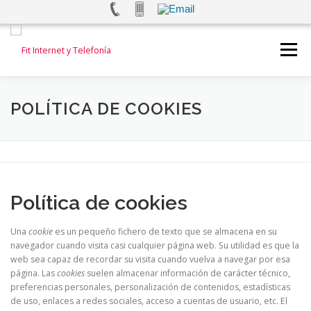
Saltar
al
Menú
contenido
INICIO
INTERNET
TELEFONÍA FIJA
POLÍTICA DE COOKIES
TELEFONÍA MOVIL
ALARMAS Y VIDEOVIGILANCIA
Política de cookies
TEST DE VELOCIDAD
CONTACTANOS
Una
cookie
es un pequeño fichero de texto que se almacena en su
navegador cuando visita casi cualquier página web. Su utilidad es que la
web sea capaz de recordar su visita cuando vuelva a navegar por esa
página. Las
cookies
suelen almacenar información de carácter técnico,
preferencias personales, personalización de contenidos, estadísticas
de uso, enlaces a redes sociales, acceso a cuentas de usuario, etc. El