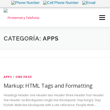
Saltar
al
Menú
contenido
INICIO
INTERNET
TELEFONÍA FIJA
CATEGORÍA:
APPS
TELEFONÍA MOVIL
ALARMAS Y VIDEOVIGILANCIA
TEST DE VELOCIDAD
CONTACTANOS
APPS
/
ONE PAGE
Markup: HTML Tags and Formatting
Headings Header one Header two Header three Header four Header
five Header six Blockquotes Single line blockquote: Stay hungry. Stay
foolish. Multi line blockquote with a cite reference: People think …