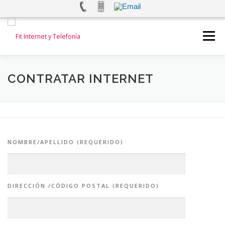
Saltar
al
Menú
contenido
INICIO
INTERNET
TELEFONÍA FIJA
CONTRATAR INTERNET
TELEFONÍA MOVIL
ALARMAS Y VIDEOVIGILANCIA
NOMBRE/APELLIDO (REQUERIDO)
TEST DE VELOCIDAD
CONTACTANOS
DIRECCIÓN /CÓDIGO POSTAL (REQUERIDO)