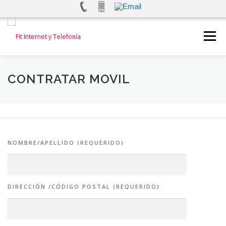
Saltar
al
Menú
contenido
INICIO
INTERNET
TELEFONÍA FIJA
CONTRATAR MOVIL
TELEFONÍA MOVIL
ALARMAS Y VIDEOVIGILANCIA
NOMBRE/APELLIDO (REQUERIDO)
TEST DE VELOCIDAD
CONTACTANOS
DIRECCIÓN /CÓDIGO POSTAL (REQUERIDO)