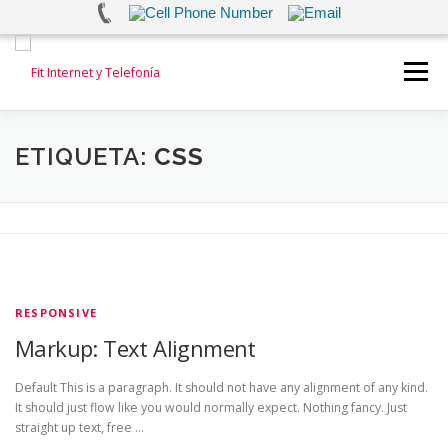
Saltar
al
Menú
contenido
INICIO
INTERNET
TELEFONÍA FIJA
ETIQUETA:
CSS
TELEFONÍA MOVIL
ALARMAS Y VIDEOVIGILANCIA
TEST DE VELOCIDAD
CONTACTANOS
RESPONSIVE
Markup: Text Alignment
Default This is a paragraph. It should not have any alignment of any kind.
It should just flow like you would normally expect. Nothing fancy. Just
straight up text, free …