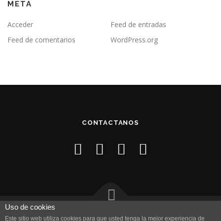
META
Acceder
Feed de entradas
Feed de comentarios
WordPress.org
CONTACTANOS
Uso de cookies
Copyright © 2026 Fit Internet y Telefonía
–
Tema
OnePress
Este sitio web utiliza cookies para que usted tenga la mejor experiencia de