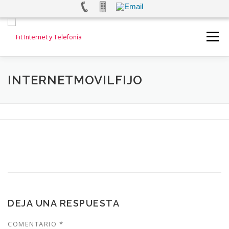
Saltar
al
Menú
contenido
INICIO
INTERNET
TELEFONÍA FIJA
INTERNETMOVILFIJO
TELEFONÍA MOVIL
ALARMAS Y VIDEOVIGILANCIA
TEST DE VELOCIDAD
CONTACTANOS
DEJA UNA RESPUESTA
COMENTARIO
*