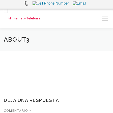
Saltar
al
Menú
contenido
INICIO
INTERNET
TELEFONÍA FIJA
ABOUT3
TELEFONÍA MOVIL
ALARMAS Y VIDEOVIGILANCIA
TEST DE VELOCIDAD
CONTACTANOS
DEJA UNA RESPUESTA
COMENTARIO
*